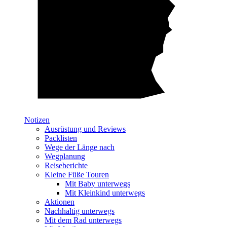
Notizen
Ausrüstung und Reviews
Packlisten
Wege der Länge nach
Wegplanung
Reiseberichte
Kleine Füße Touren
Mit Baby unterwegs
Mit Kleinkind unterwegs
Aktionen
Nachhaltig unterwegs
Mit dem Rad unterwegs