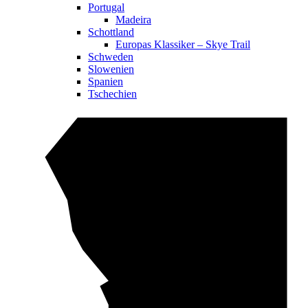
Portugal
Madeira
Schottland
Europas Klassiker – Skye Trail
Schweden
Slowenien
Spanien
Tschechien