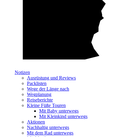
Notizen
Ausrüstung und Reviews
Packlisten
Wege der Länge nach
Wegplanung
Reiseberichte
Kleine Füße Touren
Mit Baby unterwegs
Mit Kleinkind unterwegs
Aktionen
Nachhaltig unterwegs
Mit dem Rad unterwegs