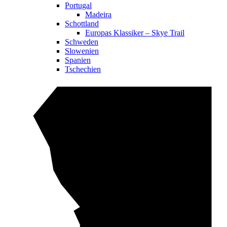
Portugal
Madeira
Schottland
Europas Klassiker – Skye Trail
Schweden
Slowenien
Spanien
Tschechien