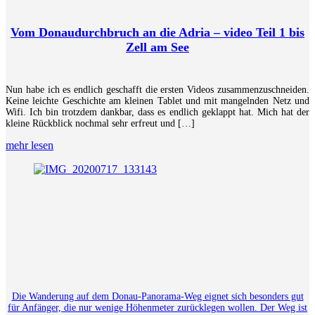
Vom Donaudurchbruch an die Adria – video Teil 1 bis
Zell am See
Nun habe ich es endlich geschafft die ersten Videos zusammenzuschneiden.
Keine leichte Geschichte am kleinen Tablet und mit mangelnden Netz und
Wifi. Ich bin trotzdem dankbar, dass es endlich geklappt hat. Mich hat der
kleine Rückblick nochmal sehr erfreut und […]
mehr lesen
Die Wanderung auf dem Donau-Panorama-Weg eignet sich besonders gut
für Anfänger, die nur wenige Höhenmeter zurücklegen wollen. Der Weg ist