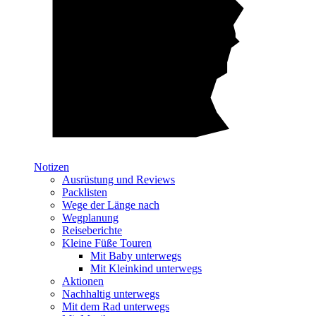
Notizen
Ausrüstung und Reviews
Packlisten
Wege der Länge nach
Wegplanung
Reiseberichte
Kleine Füße Touren
Mit Baby unterwegs
Mit Kleinkind unterwegs
Aktionen
Nachhaltig unterwegs
Mit dem Rad unterwegs