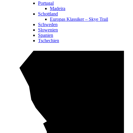
Portugal
Madeira
Schottland
Europas Klassiker – Skye Trail
Schweden
Slowenien
Spanien
Tschechien