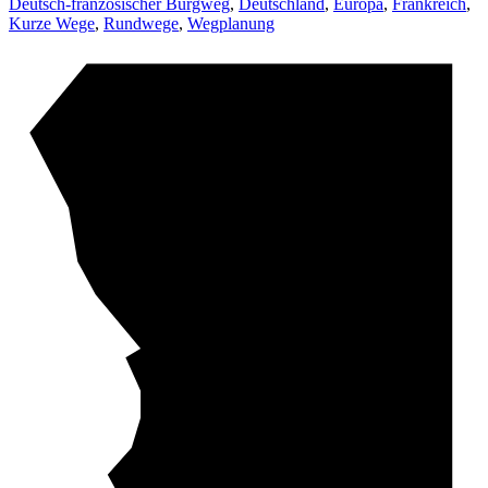
Deutsch-französischer Burgweg
,
Deutschland
,
Europa
,
Frankreich
,
Kurze Wege
,
Rundwege
,
Wegplanung