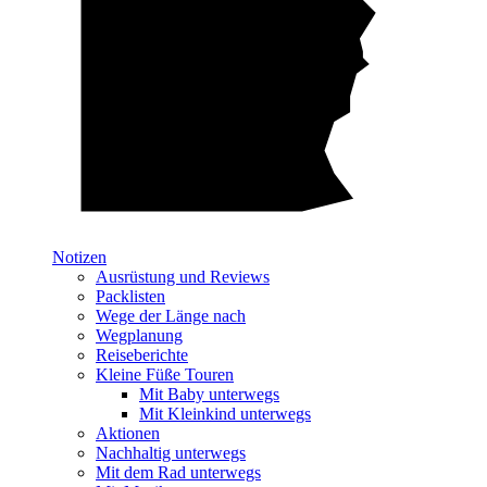
Notizen
Ausrüstung und Reviews
Packlisten
Wege der Länge nach
Wegplanung
Reiseberichte
Kleine Füße Touren
Mit Baby unterwegs
Mit Kleinkind unterwegs
Aktionen
Nachhaltig unterwegs
Mit dem Rad unterwegs