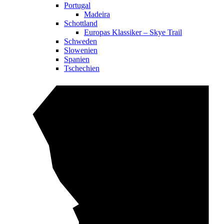
Portugal
Madeira
Schottland
Europas Klassiker – Skye Trail
Schweden
Slowenien
Spanien
Tschechien