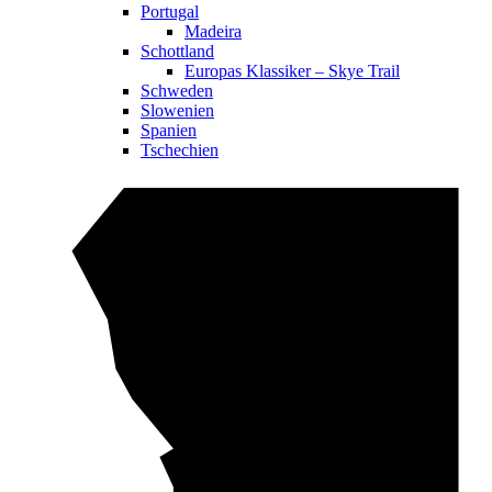
Portugal
Madeira
Schottland
Europas Klassiker – Skye Trail
Schweden
Slowenien
Spanien
Tschechien