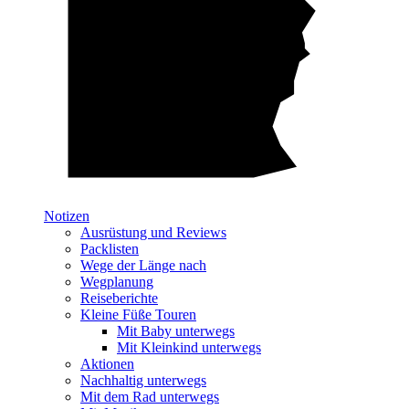
Notizen
Ausrüstung und Reviews
Packlisten
Wege der Länge nach
Wegplanung
Reiseberichte
Kleine Füße Touren
Mit Baby unterwegs
Mit Kleinkind unterwegs
Aktionen
Nachhaltig unterwegs
Mit dem Rad unterwegs