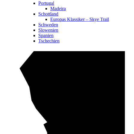
Portugal
Madeira
Schottland
Europas Klassiker – Skye Trail
Schweden
Slowenien
Spanien
Tschechien