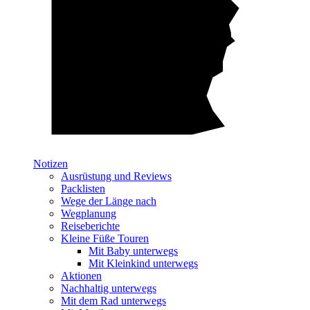
Notizen
Ausrüstung und Reviews
Packlisten
Wege der Länge nach
Wegplanung
Reiseberichte
Kleine Füße Touren
Mit Baby unterwegs
Mit Kleinkind unterwegs
Aktionen
Nachhaltig unterwegs
Mit dem Rad unterwegs