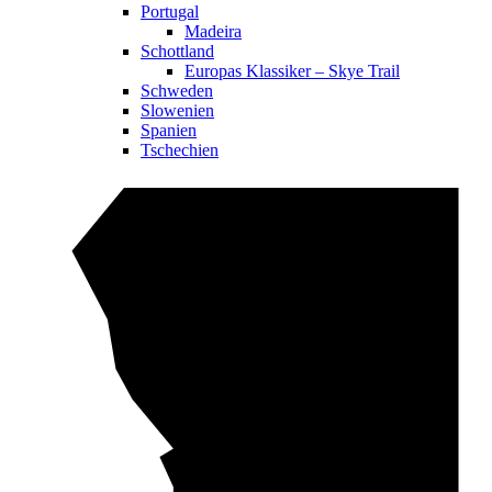
Portugal
Madeira
Schottland
Europas Klassiker – Skye Trail
Schweden
Slowenien
Spanien
Tschechien