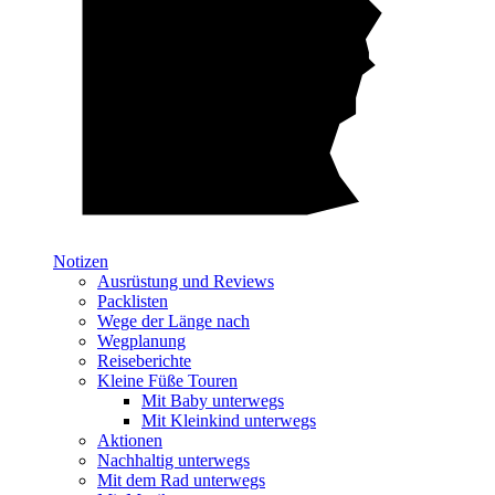
Notizen
Ausrüstung und Reviews
Packlisten
Wege der Länge nach
Wegplanung
Reiseberichte
Kleine Füße Touren
Mit Baby unterwegs
Mit Kleinkind unterwegs
Aktionen
Nachhaltig unterwegs
Mit dem Rad unterwegs