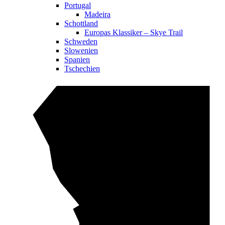
Portugal
Madeira
Schottland
Europas Klassiker – Skye Trail
Schweden
Slowenien
Spanien
Tschechien