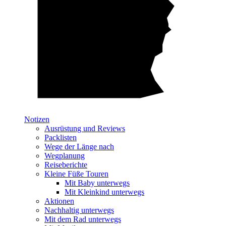
Notizen
Ausrüstung und Reviews
Packlisten
Wege der Länge nach
Wegplanung
Reiseberichte
Kleine Füße Touren
Mit Baby unterwegs
Mit Kleinkind unterwegs
Aktionen
Nachhaltig unterwegs
Mit dem Rad unterwegs