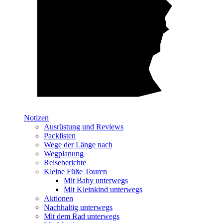
Notizen
Ausrüstung und Reviews
Packlisten
Wege der Länge nach
Wegplanung
Reiseberichte
Kleine Füße Touren
Mit Baby unterwegs
Mit Kleinkind unterwegs
Aktionen
Nachhaltig unterwegs
Mit dem Rad unterwegs