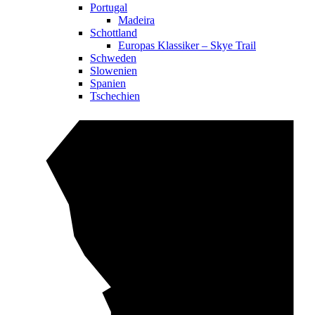
Portugal
Madeira
Schottland
Europas Klassiker – Skye Trail
Schweden
Slowenien
Spanien
Tschechien