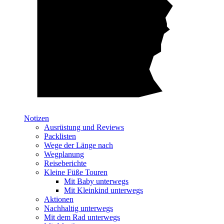
Notizen
Ausrüstung und Reviews
Packlisten
Wege der Länge nach
Wegplanung
Reiseberichte
Kleine Füße Touren
Mit Baby unterwegs
Mit Kleinkind unterwegs
Aktionen
Nachhaltig unterwegs
Mit dem Rad unterwegs