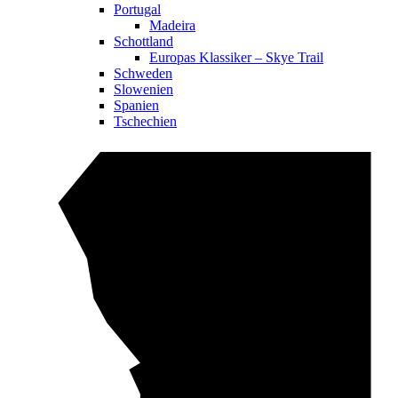
Portugal
Madeira
Schottland
Europas Klassiker – Skye Trail
Schweden
Slowenien
Spanien
Tschechien