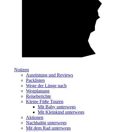
Notizen
Ausrüstung und Reviews
Packlisten
Wege der Länge nach
Wegplanung
Reiseberichte
Kleine Füße Touren
Mit Baby unterwegs
Mit Kleinkind unterwegs
Aktionen
Nachhaltig unterwegs
Mit dem Rad unterwegs