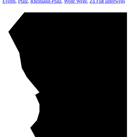
Events
,
Pfalz
,
Rheinland-Pfalz
,
Weite Wege
,
Zu Fuß unterwegs