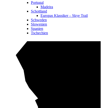
Portugal
Madeira
Schottland
Europas Klassiker – Skye Trail
Schweden
Slowenien
Spanien
Tschechien