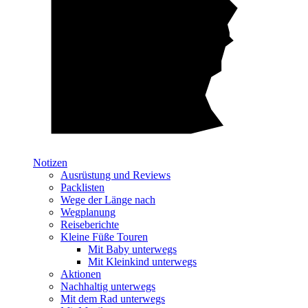
Notizen
Ausrüstung und Reviews
Packlisten
Wege der Länge nach
Wegplanung
Reiseberichte
Kleine Füße Touren
Mit Baby unterwegs
Mit Kleinkind unterwegs
Aktionen
Nachhaltig unterwegs
Mit dem Rad unterwegs