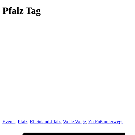
Pfalz Tag
Events
,
Pfalz
,
Rheinland-Pfalz
,
Weite Wege
,
Zu Fuß unterwegs