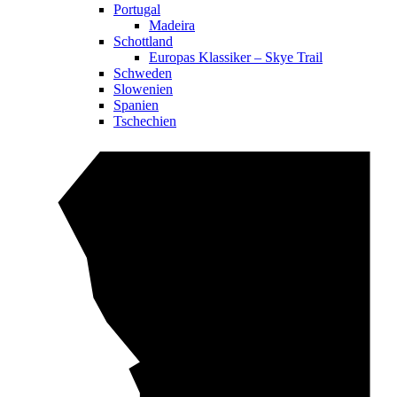
Portugal
Madeira
Schottland
Europas Klassiker – Skye Trail
Schweden
Slowenien
Spanien
Tschechien