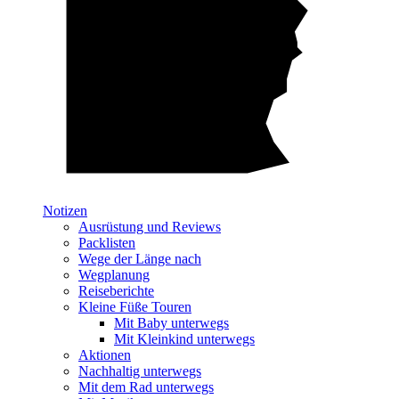
Notizen
Ausrüstung und Reviews
Packlisten
Wege der Länge nach
Wegplanung
Reiseberichte
Kleine Füße Touren
Mit Baby unterwegs
Mit Kleinkind unterwegs
Aktionen
Nachhaltig unterwegs
Mit dem Rad unterwegs