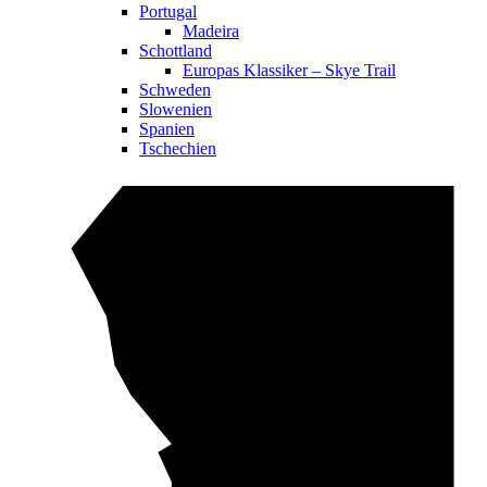
Portugal
Madeira
Schottland
Europas Klassiker – Skye Trail
Schweden
Slowenien
Spanien
Tschechien