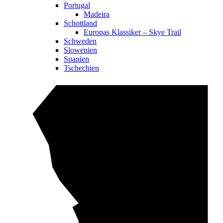
Portugal
Madeira
Schottland
Europas Klassiker – Skye Trail
Schweden
Slowenien
Spanien
Tschechien