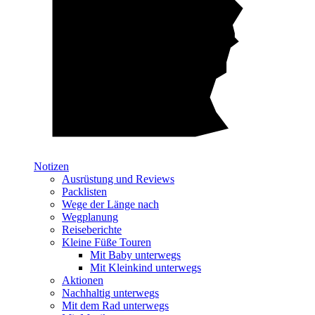
Notizen
Ausrüstung und Reviews
Packlisten
Wege der Länge nach
Wegplanung
Reiseberichte
Kleine Füße Touren
Mit Baby unterwegs
Mit Kleinkind unterwegs
Aktionen
Nachhaltig unterwegs
Mit dem Rad unterwegs