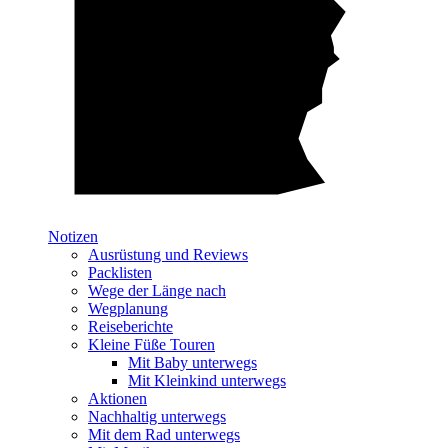
Notizen
Ausrüstung und Reviews
Packlisten
Wege der Länge nach
Wegplanung
Reiseberichte
Kleine Füße Touren
Mit Baby unterwegs
Mit Kleinkind unterwegs
Aktionen
Nachhaltig unterwegs
Mit dem Rad unterwegs