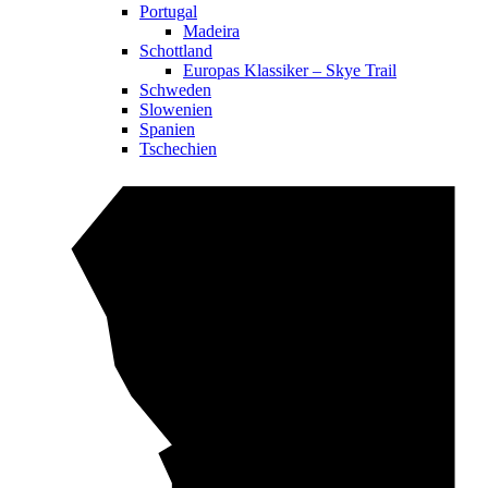
Portugal
Madeira
Schottland
Europas Klassiker – Skye Trail
Schweden
Slowenien
Spanien
Tschechien