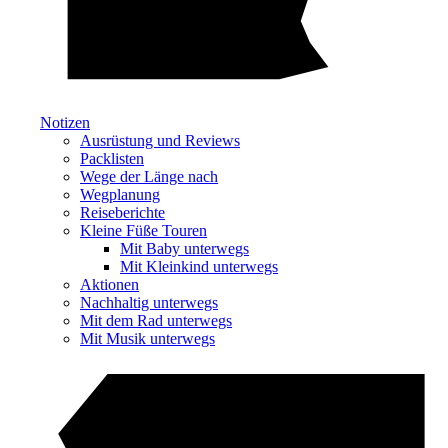
Notizen
Ausrüstung und Reviews
Packlisten
Wege der Länge nach
Wegplanung
Reiseberichte
Kleine Füße Touren
Mit Baby unterwegs
Mit Kleinkind unterwegs
Aktionen
Nachhaltig unterwegs
Mit dem Rad unterwegs
Mit Musik unterwegs