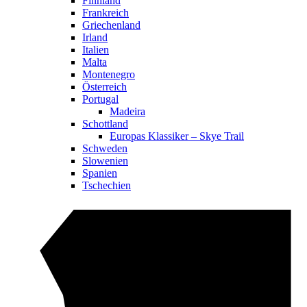
Finnland
Frankreich
Griechenland
Irland
Italien
Malta
Montenegro
Österreich
Portugal
Madeira
Schottland
Europas Klassiker – Skye Trail
Schweden
Slowenien
Spanien
Tschechien