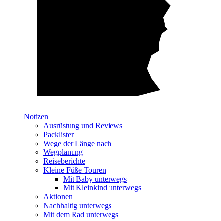
Notizen
Ausrüstung und Reviews
Packlisten
Wege der Länge nach
Wegplanung
Reiseberichte
Kleine Füße Touren
Mit Baby unterwegs
Mit Kleinkind unterwegs
Aktionen
Nachhaltig unterwegs
Mit dem Rad unterwegs