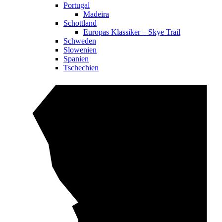
Portugal
Madeira
Schottland
Europas Klassiker – Skye Trail
Schweden
Slowenien
Spanien
Tschechien