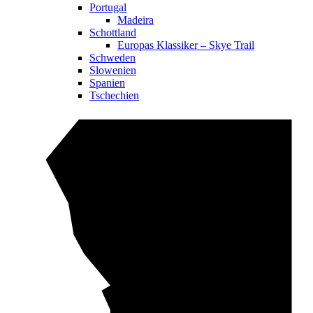
Portugal
Madeira
Schottland
Europas Klassiker – Skye Trail
Schweden
Slowenien
Spanien
Tschechien