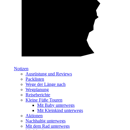
Notizen
Ausrüstung und Reviews
Packlisten
Wege der Länge nach
Wegplanung
Reiseberichte
Kleine Füße Touren
Mit Baby unterwegs
Mit Kleinkind unterwegs
Aktionen
Nachhaltig unterwegs
Mit dem Rad unterwegs