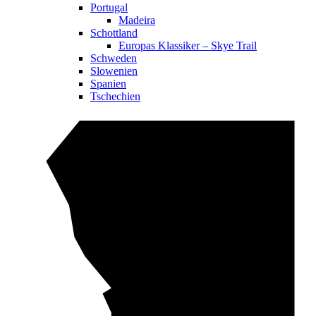
Portugal
Madeira
Schottland
Europas Klassiker – Skye Trail
Schweden
Slowenien
Spanien
Tschechien