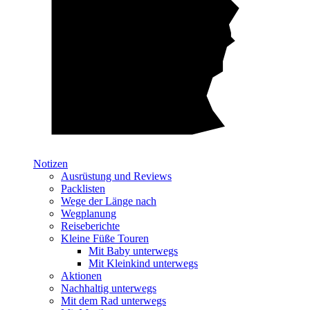
Notizen
Ausrüstung und Reviews
Packlisten
Wege der Länge nach
Wegplanung
Reiseberichte
Kleine Füße Touren
Mit Baby unterwegs
Mit Kleinkind unterwegs
Aktionen
Nachhaltig unterwegs
Mit dem Rad unterwegs