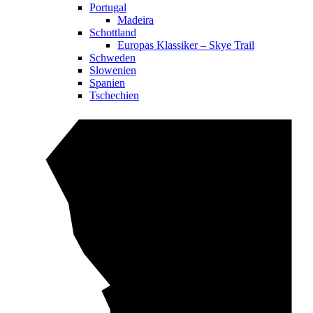
Portugal
Madeira
Schottland
Europas Klassiker – Skye Trail
Schweden
Slowenien
Spanien
Tschechien