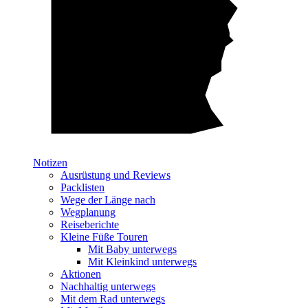
Notizen
Ausrüstung und Reviews
Packlisten
Wege der Länge nach
Wegplanung
Reiseberichte
Kleine Füße Touren
Mit Baby unterwegs
Mit Kleinkind unterwegs
Aktionen
Nachhaltig unterwegs
Mit dem Rad unterwegs