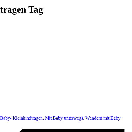
tragen Tag
Baby- Kleinkindtragen
,
Mit Baby unterwegs
,
Wandern mit Baby