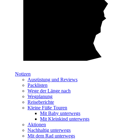
Notizen
Ausrüstung und Reviews
Packlisten
Wege der Länge nach
Wegplanung
Reiseberichte
Kleine Füße Touren
Mit Baby unterwegs
Mit Kleinkind unterwegs
Aktionen
Nachhaltig unterwegs
Mit dem Rad unterwegs