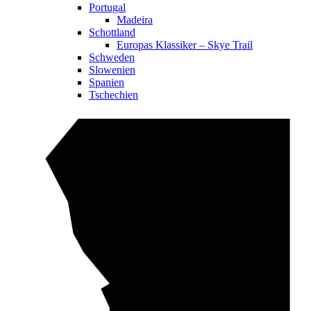
Portugal
Madeira
Schottland
Europas Klassiker – Skye Trail
Schweden
Slowenien
Spanien
Tschechien