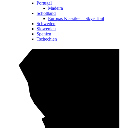
Portugal
Madeira
Schottland
Europas Klassiker – Skye Trail
Schweden
Slowenien
Spanien
Tschechien