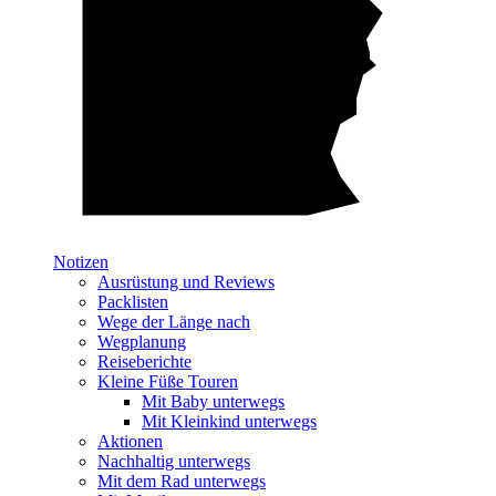
Notizen
Ausrüstung und Reviews
Packlisten
Wege der Länge nach
Wegplanung
Reiseberichte
Kleine Füße Touren
Mit Baby unterwegs
Mit Kleinkind unterwegs
Aktionen
Nachhaltig unterwegs
Mit dem Rad unterwegs