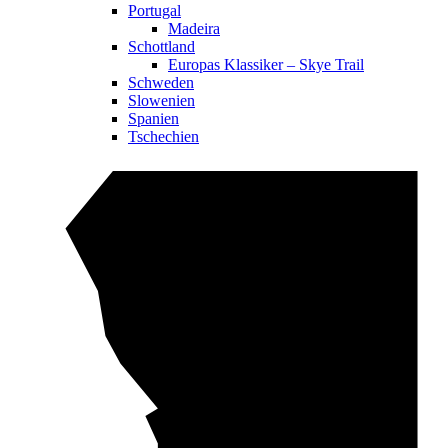
Portugal
Madeira
Schottland
Europas Klassiker – Skye Trail
Schweden
Slowenien
Spanien
Tschechien