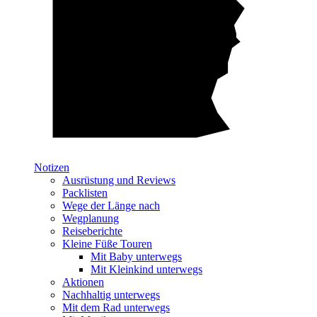
Notizen
Ausrüstung und Reviews
Packlisten
Wege der Länge nach
Wegplanung
Reiseberichte
Kleine Füße Touren
Mit Baby unterwegs
Mit Kleinkind unterwegs
Aktionen
Nachhaltig unterwegs
Mit dem Rad unterwegs