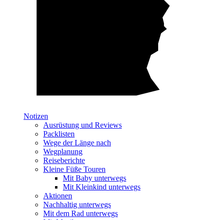
Notizen
Ausrüstung und Reviews
Packlisten
Wege der Länge nach
Wegplanung
Reiseberichte
Kleine Füße Touren
Mit Baby unterwegs
Mit Kleinkind unterwegs
Aktionen
Nachhaltig unterwegs
Mit dem Rad unterwegs