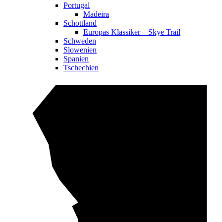
Portugal
Madeira
Schottland
Europas Klassiker – Skye Trail
Schweden
Slowenien
Spanien
Tschechien