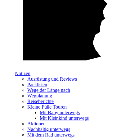
Notizen
Ausrüstung und Reviews
Packlisten
Wege der Länge nach
Wegplanung
Reiseberichte
Kleine Füße Touren
Mit Baby unterwegs
Mit Kleinkind unterwegs
Aktionen
Nachhaltig unterwegs
Mit dem Rad unterwegs