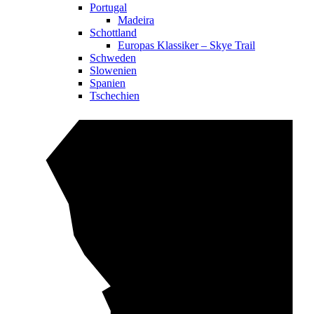
Portugal
Madeira
Schottland
Europas Klassiker – Skye Trail
Schweden
Slowenien
Spanien
Tschechien