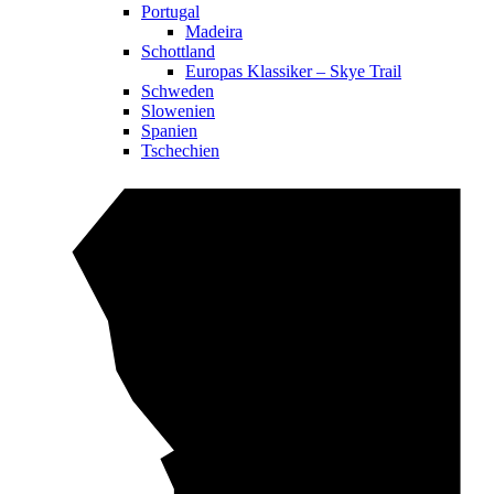
Portugal
Madeira
Schottland
Europas Klassiker – Skye Trail
Schweden
Slowenien
Spanien
Tschechien