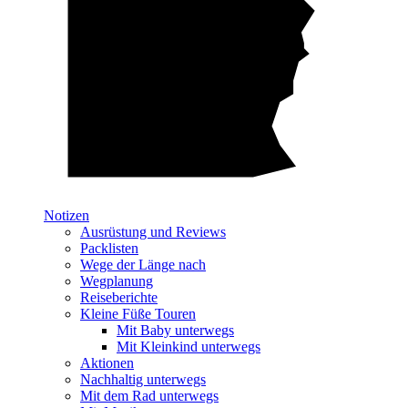
Notizen
Ausrüstung und Reviews
Packlisten
Wege der Länge nach
Wegplanung
Reiseberichte
Kleine Füße Touren
Mit Baby unterwegs
Mit Kleinkind unterwegs
Aktionen
Nachhaltig unterwegs
Mit dem Rad unterwegs