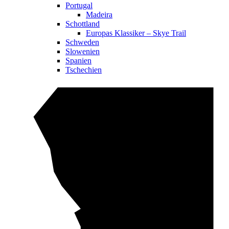
Portugal
Madeira
Schottland
Europas Klassiker – Skye Trail
Schweden
Slowenien
Spanien
Tschechien