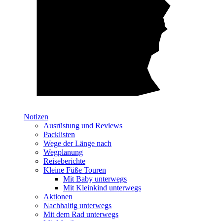
Notizen
Ausrüstung und Reviews
Packlisten
Wege der Länge nach
Wegplanung
Reiseberichte
Kleine Füße Touren
Mit Baby unterwegs
Mit Kleinkind unterwegs
Aktionen
Nachhaltig unterwegs
Mit dem Rad unterwegs