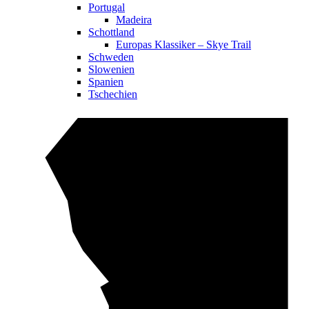
Portugal
Madeira
Schottland
Europas Klassiker – Skye Trail
Schweden
Slowenien
Spanien
Tschechien