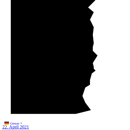
German
▼
22. April 2021