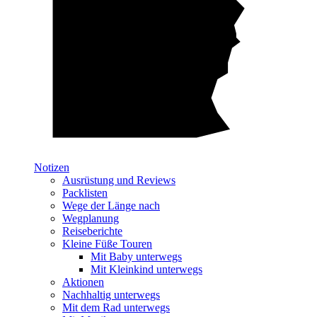
Notizen
Ausrüstung und Reviews
Packlisten
Wege der Länge nach
Wegplanung
Reiseberichte
Kleine Füße Touren
Mit Baby unterwegs
Mit Kleinkind unterwegs
Aktionen
Nachhaltig unterwegs
Mit dem Rad unterwegs