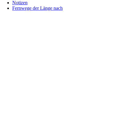
Notizen
Fernwege der Länge nach