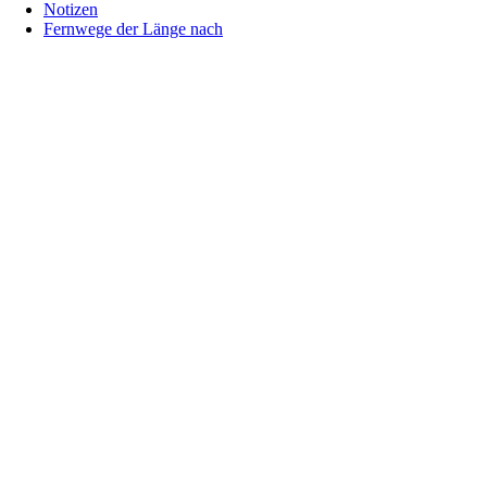
Notizen
Fernwege der Länge nach