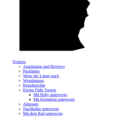
Notizen
Ausrüstung und Reviews
Packlisten
Wege der Länge nach
Wegplanung
Reiseberichte
Kleine Füße Touren
Mit Baby unterwegs
Mit Kleinkind unterwegs
Aktionen
Nachhaltig unterwegs
Mit dem Rad unterwegs