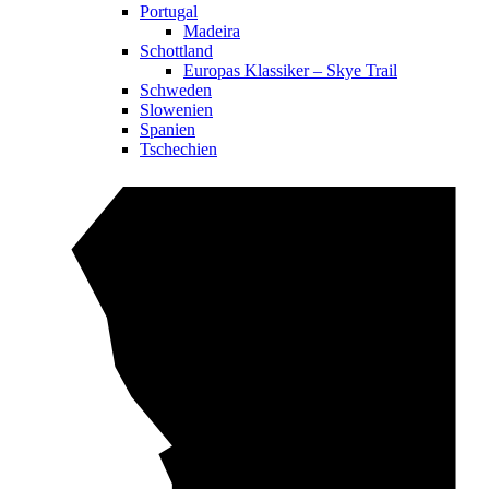
Portugal
Madeira
Schottland
Europas Klassiker – Skye Trail
Schweden
Slowenien
Spanien
Tschechien