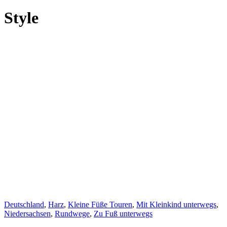
Style
Deutschland
,
Harz
,
Kleine Füße Touren
,
Mit Kleinkind unterwegs
,
Niedersachsen
,
Rundwege
,
Zu Fuß unterwegs