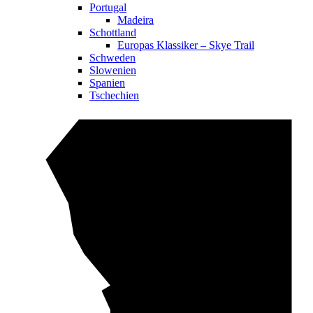
Portugal
Madeira
Schottland
Europas Klassiker – Skye Trail
Schweden
Slowenien
Spanien
Tschechien