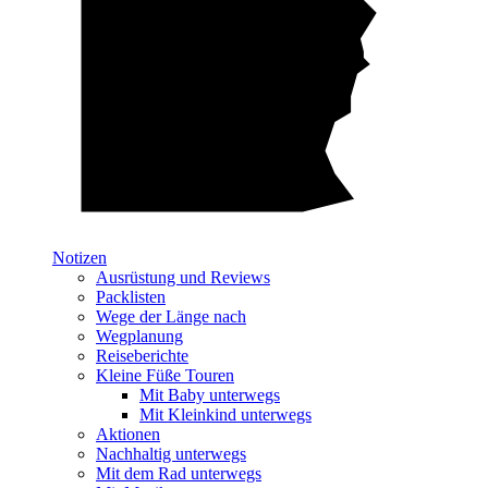
Notizen
Ausrüstung und Reviews
Packlisten
Wege der Länge nach
Wegplanung
Reiseberichte
Kleine Füße Touren
Mit Baby unterwegs
Mit Kleinkind unterwegs
Aktionen
Nachhaltig unterwegs
Mit dem Rad unterwegs