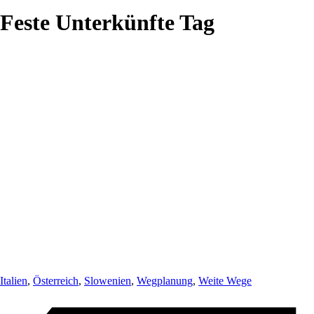
Feste Unterkünfte Tag
Italien
,
Österreich
,
Slowenien
,
Wegplanung
,
Weite Wege