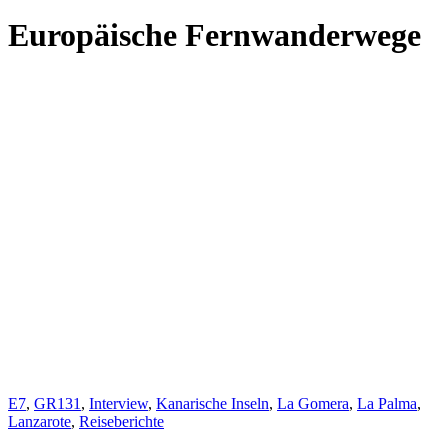
Europäische Fernwanderwege
E7
,
GR131
,
Interview
,
Kanarische Inseln
,
La Gomera
,
La Palma
,
Lanzarote
,
Reiseberichte