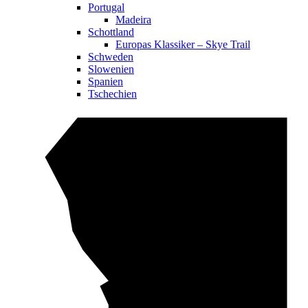
Portugal
Madeira
Schottland
Europas Klassiker – Skye Trail
Schweden
Slowenien
Spanien
Tschechien