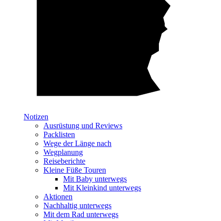
Notizen
Ausrüstung und Reviews
Packlisten
Wege der Länge nach
Wegplanung
Reiseberichte
Kleine Füße Touren
Mit Baby unterwegs
Mit Kleinkind unterwegs
Aktionen
Nachhaltig unterwegs
Mit dem Rad unterwegs